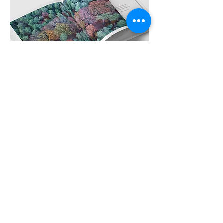
Pre order mijn boek Connected
by nature
De afgelopen jaren heb ik gewerkt aan
een prachtig inspiratie boek, bordevol
mooie natuur foto's en inspirerende
teksten. Het boek is vanaf nu
te bestellen
als Pre-order.