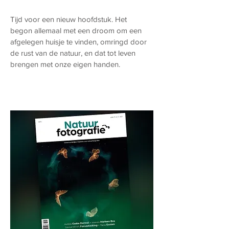
Tijd voor een nieuw hoofdstuk.
Het
begon allemaal met een droom om een
afgelegen huisje te vinden, omringd door
de rust van de natuur, en dat tot leven
brengen met onze eigen handen.