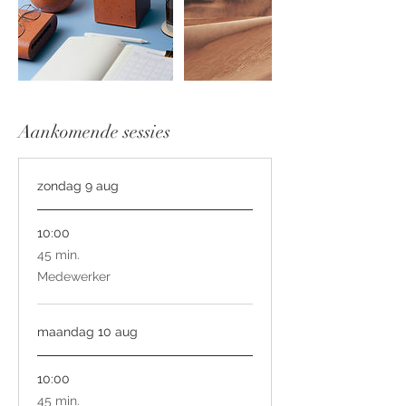
Aankomende sessies
zondag 9 aug
10:00
45
45 min.
minuten
Medewerker
maandag 10 aug
10:00
45
45 min.